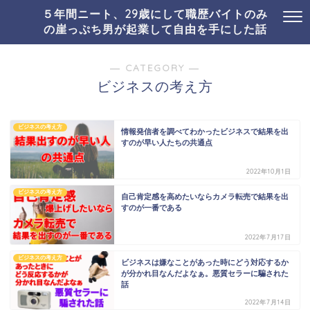
５年間ニート、29歳にして職歴バイトのみ
の崖っぷち男が起業して自由を手にした話
― CATEGORY ―
ビジネスの考え方
ビジネスの考え方
情報発信者を調べてわかったビジネスで結果を出
すのが早い人たちの共通点
2022年10月1日
ビジネスの考え方
自己肯定感を高めたいならカメラ転売で結果を出
すのが一番である
2022年7月17日
ビジネスの考え方
ビジネスは嫌なことがあった時にどう対応するか
が分かれ目なんだよなぁ。悪質セラーに騙された
話
2022年7月14日