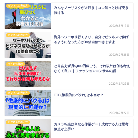
ビジネスの考え方
みんなノーリスクが大好き｜コレ知っとけば突き
抜ける
2022年3月17日
ビジネスの考え方
海外へワーホリ行くより、自分でビジネスで稼げ
るようになった方が10倍自信つきますよ
2022年2月28日
ケイの体験談
とりあえず月5,000円稼ごう。それ以外は何も考え
なくて良い ｜ファッションコンサルの話
2022年2月25日
ビジネスの考え方
TTP(徹底的にパクれ)は本当か？
2022年2月22日
ビジネスの考え方
カメラ転売は単なる作業ゲー｜成功する人は思考
停止が上手い