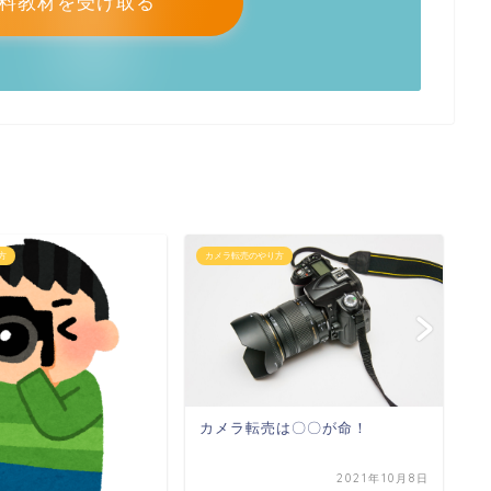
料教材を受け取る
方
カメラ転売のやり方
カ
仕
カメラ転売は〇〇が命！
2021年10月8日