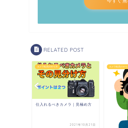
今すぐ無
RELATED POST
カメラ転売のやり方
カメラ転売のやり
仕入れるべきカメラ｜見極め方
命！
2021年10月8日
2021年10月21日